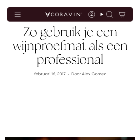
Toegankelijkheidsverklaring
Ga
naar
de
Rekening
Zoekopdrac
inhoud
Zo gebruik je een
wijnproefmat als een
professional
februari 16, 2017
Door Alex Gomez