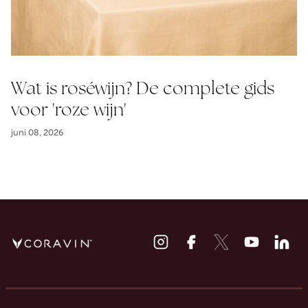
Wat is roséwijn? De complete gids
voor 'roze wijn'
juni 08, 2026
Instagram
Facebook
Twitter
Youtube
Li
opent
opent
opent
opent
op
een
een
een
een
ee
nieuw
nieuw
nieuw
nieuw
ni
venster
venster
venster
venster
ve