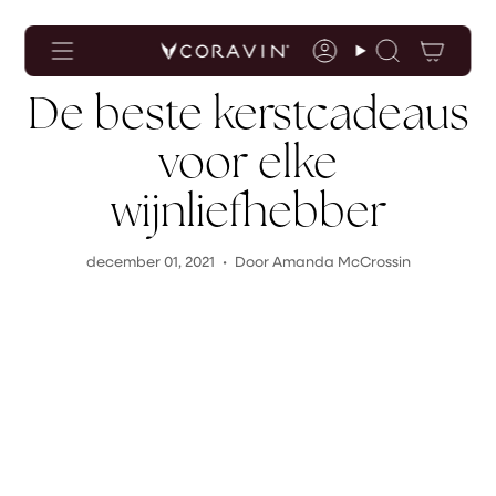
Toegankelijkheidsverklaring
Ga
naar
de
Rekening
Zoekopdrac
inhoud
De beste kerstcadeaus
voor elke
wijnliefhebber
december 01, 2021
Door Amanda McCrossin