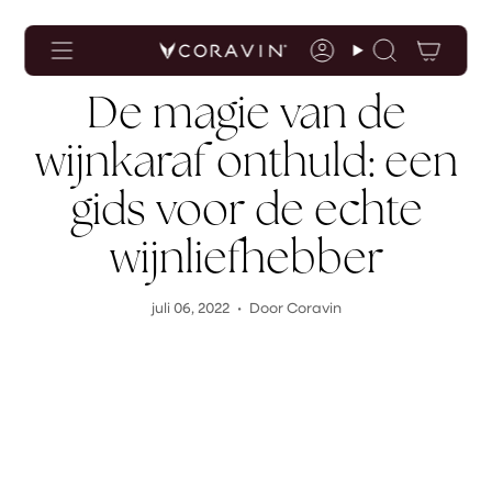
Toegankelijkheidsverklaring
Ga
naar
de
Rekening
Zoekopdrac
inhoud
De magie van de
wijnkaraf onthuld: een
gids voor de echte
wijnliefhebber
juli 06, 2022
Door Coravin