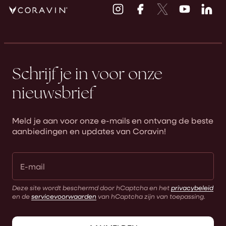
Instagram
Facebook
Twitter
Youtube
Li
opent
opent
opent
opent
op
een
een
een
een
ee
nieuw
nieuw
nieuw
nieuw
ni
venster
venster
venster
venster
ve
Schrijf je in voor onze
nieuwsbrief
Meld je aan voor onze e-mails en ontvang de beste
aanbiedingen en updates van Coravin!
Deze site wordt beschermd door hCaptcha en het
privacybeleid
en de
servicevoorwaarden
van hCaptcha zijn van toepassing.