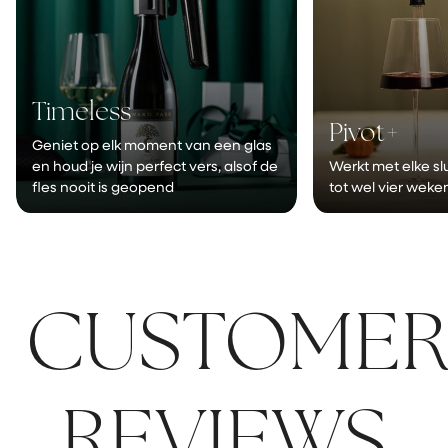
Timeless
Pivot+
Geniet op elk moment van een glas
en houd je wijn perfect vers, alsof de
Werkt met elke slu
fles nooit is geopend
tot wel vier weke
CUSTOME
REVIEWS