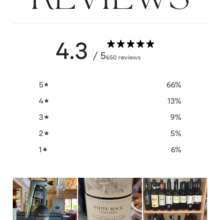
4.3
/ 5
650 reviews
5
66
%
4
13
%
3
9
%
2
5
%
1
6
%