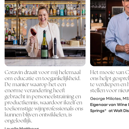
Coravin draait voor mij helemaal
Het mooie van Co
om educatie en toegankelijkheid.
ons helpt gespr
De manier waarop het een
te verdiepen en 
enorme verandering heeft
stellen voor nie
gebracht in personeelstraining en
George Miliotes, MS
productkennis, waardoor ikzelf en
Eigenaar van Wine 
toekomstige wijnprofessionals ons
Springs® at Walt Di
kunnen blijven ontwikkelen, is
ongelooflijk.
Louella Matthews