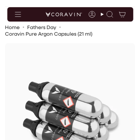
Toegankelijkheidsverklaring
Ga
naar
de
Rekening
Zoekopdrac
inhoud
Home
Fathers Day
Coravin Pure Argon Capsules (21 ml)