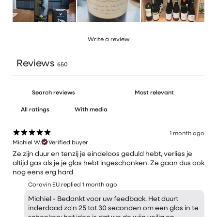
Write a review
Reviews
650
With media
1 month ago
Michiel W.
Verified buyer
Ze zijn duur en tenzij je eindeloos geduld hebt, verlies je
altijd gas als je je glas hebt ingeschonken. Ze gaan dus ook
nog eens erg hard
Coravin EU replied
1 month ago
Michiel - Bedankt voor uw feedback. Het duurt
inderdaad zo'n 25 tot 30 seconden om een ​​glas in te
schenken; het idee is dat we de wijn veilig en