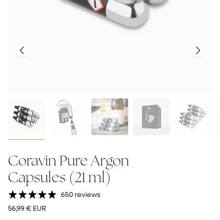
Vorige
Volgend
Coravin Pure Argon
Capsules (21 ml)
650 reviews
Regular
56,99 € EUR
price