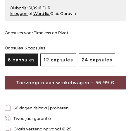
Clubprijs:
51,99 € EUR
Inloggen
of
Word lid
Club Coravin
Capsules voor Timeless en Pivot
Capsules
6 capsules
6 capsules
12 capsules
24 capsules
Translation
Translation
Translation
missing:
missing:
missing:
nl.products.product.variant_sold_out_or_u
nl.products.product.variant
nl.products.p
Toevoegen aan winkelwagen
56,99 €
60 dagen risicovrij proberen
Twee jaar garantie
Gratis verzending vanaf €125